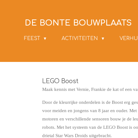
Ga
direct
DE BONTE BOUWPLAATS
naar
de
FEEST
ACTIVITEITEN
VERHU
hoofdinhoud
LEGO Boost
Maak kennis met Vernie, Frankie de kat of een v
Door de kleurrijke onderdelen is de Boost erg ges
voor meiden en jongens van 8 jaar en ouder. Met
motoren en verschillende sensoren bouw je de le
robots. Met het systeem van de LEGO Boost is o
drietal Star Wars Droids uitgebracht.