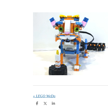
«
LEGO WeDo
D
D
S