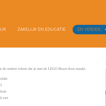
UR
ZAKELIJK EN EDUCATIE
EN VERDER..
an de andere robots die je met de LEGO Boost doos maakt.
chikt
 3
ukste
ok een