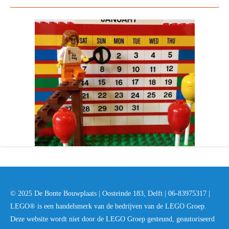
© 2025 De Bonte Bouwplaats | Oosteinde 183, Delft | 06-83975317 |
LEGO® is een handelsmerk van de bedrijven van de LEGO Groep.
Deze website wordt niet door de LEGO Groep gesteund, geautoriseerd