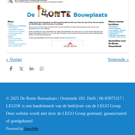
«
Vorige
Volgende
»
D
D
S
D
e
e
h
e
l
e
a
l
e
l
r
e
n
e
n
© 2025 De Bonte Bouwplaats | Oosteinde 183, Delft | 06-83975317 |
LEGO® is een handelsmerk van de bedrijven van de LEGO Groep.
Deze website wordt niet door de LEGO Groep gesteund, geautoriseerd
of goedgekeurd
Powered by
JouwWeb