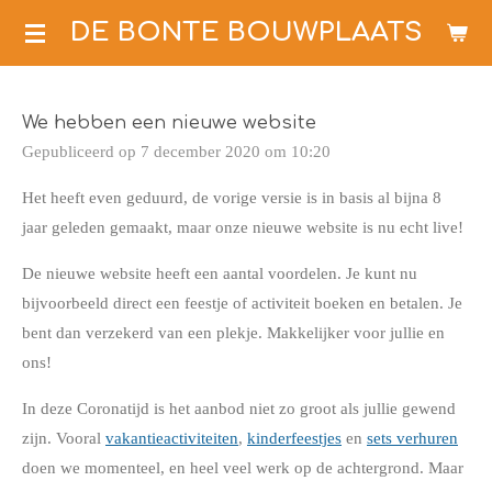
Ga
DE BONTE BOUWPLAATS
direct
naar
de
We hebben een nieuwe website
hoofdinhoud
Gepubliceerd op 7 december 2020 om 10:20
Het heeft even geduurd, de vorige versie is in basis al bijna 8
jaar geleden gemaakt, maar onze nieuwe website is nu echt live!
De nieuwe website heeft een aantal voordelen. Je kunt nu
bijvoorbeeld direct een feestje of activiteit boeken en betalen. Je
bent dan verzekerd van een plekje. Makkelijker voor jullie en
ons!
In deze Coronatijd is het aanbod niet zo groot als jullie gewend
zijn. Vooral
vakantieactiviteiten
,
kinderfeestjes
en
sets verhuren
doen we momenteel, en heel veel werk op de achtergrond. Maar