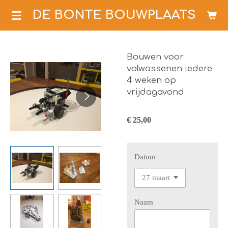
Ga
DE BONTE BOUWPLAATS
direct
naar
de
Bouwen voor
hoofdinhoud
volwassenen iedere
4 weken op
vrijdagavond
€ 25,00
Datum
Naam