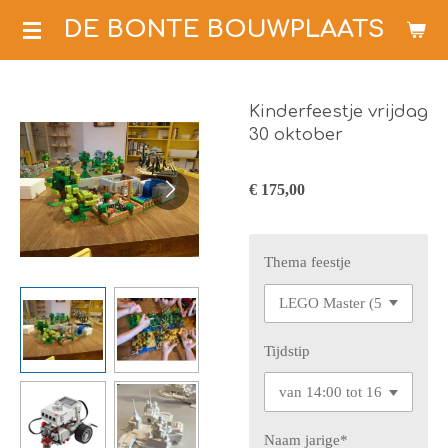
Ga
DE BONTE BOUWPLAATS
direct
naar
de
Kinderfeestje vrijdag
hoofdinhoud
30 oktober
€ 175,00
Thema feestje
Tijdstip
Naam jarige*