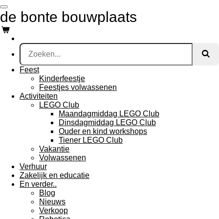
Ga
de bonte bouwplaats
direct
naar
de
hoofdinhoud
Feest
Kinderfeestje
Feestjes volwassenen
Activiteiten
LEGO Club
Maandagmiddag LEGO Club
Dinsdagmiddag LEGO Club
Ouder en kind workshops
Tiener LEGO Club
Vakantie
Volwassenen
Verhuur
Zakelijk en educatie
En verder..
Blog
Nieuws
Verkoop