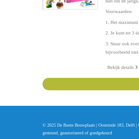
niet om de jarige,
Voorwaarden:
1. Het maximum aa
2. Je kunt tot 3 
3. Stuur ook eve
bijvoorbeeld nie
Bekijk details
© 2025 De Bonte Bouwplaats | Oosteinde 183, Delft 
gesteund, geautoriseerd of goedgekeurd