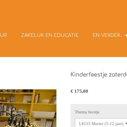
UR
ZAKELIJK EN EDUCATIE
EN VERDER..
Kinderfeestje zater
€ 175,00
Thema feestje