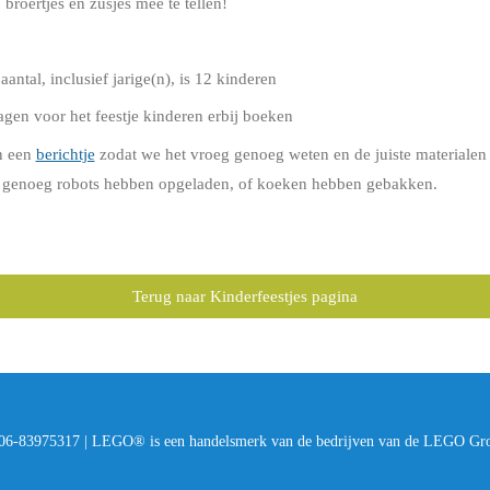
 broertjes en zusjes mee te tellen!
ntal, inclusief jarige(n), is 12 kinderen
dagen voor het feestje kinderen erbij boeken
n een
berichtje
zodat we het vroeg genoeg weten en de juiste materialen 
t genoeg robots hebben opgeladen, of koeken hebben gebakken.
Terug naar Kinderfeestjes pagina
| 06-83975317 | LEGO® is een handelsmerk van de bedrijven van de LEGO Gr