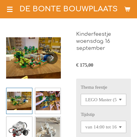
Ga
DE BONTE BOUWPLAATS
direct
naar
de
Kinderfeestje
hoofdinhoud
woensdag 16
september
€ 175,00
Thema feestje
Tijdstip