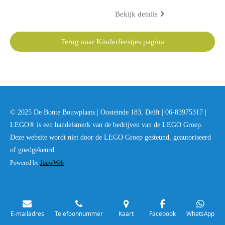
Bekijk details
Terug naar Kinderfeestjes pagina
© 2025 De Bonte Bouwplaats | Oosteinde 183, Delft | 06-83975317 |
LEGO® is een handelsmerk van de bedrijven van de LEGO Groep.
Deze website wordt niet door de LEGO Groep gesteund, geautoriseerd
of goedgekeurd
Powered by
JouwWeb
E-mailadres
Telefoonnummer
Kaart
Facebook
WhatsApp