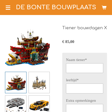
Ga
DE BONTE BOUWPLAATS
direct
naar
de
Tiener bouwdagen X
hoofdinhoud
€ 85,00
Naam tiener*
leeftijd*
Extra opmerkingen