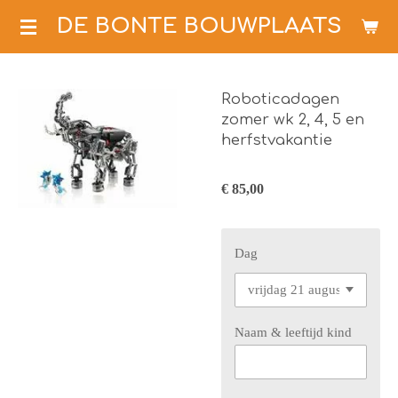
Ga
DE BONTE BOUWPLAATS
direct
naar
de
Roboticadagen
hoofdinhoud
zomer wk 2, 4, 5 en
herfstvakantie
€ 85,00
Dag
Naam & leeftijd kind